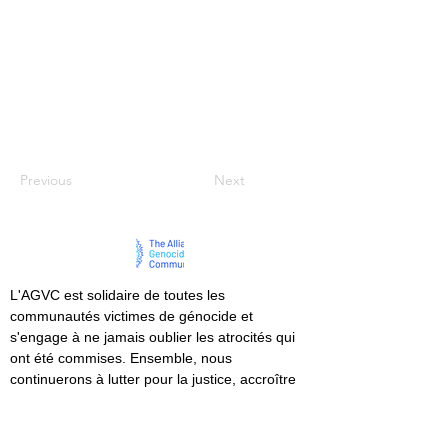
Previous
Next
L'AGVC est solidaire de toutes les
communautés victimes de génocide et
s'engage à ne jamais oublier les atrocités qui
ont été commises. Ensemble, nous
continuerons à lutter pour la justice, accroître
la prise de conscience du public et honorer la
mémoire de ceux qui ont été perdus.
#NeverAgain